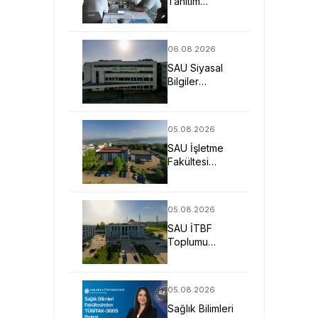
Tanıtım
Günleriyle
Aday
Öğrencilerin
06.08.2026
Geleceğine
SAU Siyasal
Işık Tuttu
Bilgiler
Fakültesi
Geleceğin
Liderlerini ve
05.08.2026
Uzmanlarını
SAU İşletme
Bekliyor
Fakültesi
Uygulamalı
Eğitimle İş
Dünyasına
05.08.2026
Hazırlıyor
SAU İTBF
Toplumu
Anlayan ve
Değişime Yön
Veren Bireyler
05.08.2026
Yetiştiriyor
Sağlık Bilimleri