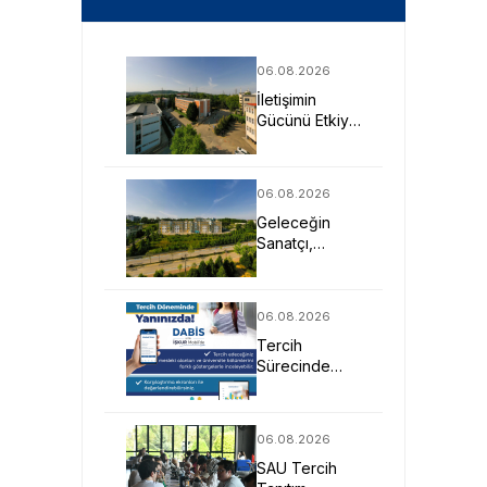
06.08.2026
İletişimin
Gücünü Etkiye
Dönüştüren
Profesyoneller
SAU’de
06.08.2026
Yetişiyor
Geleceğin
Sanatçı,
Tasarımcı ve
Mimarlarına
Güçlü Eğitim
06.08.2026
Fırsatı
Tercih
Sürecinde
DABİS ile
Kariyer
Planlamasına
06.08.2026
Dijital Destek
SAU Tercih