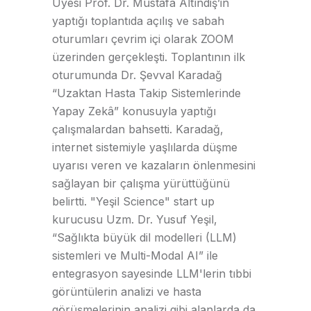
Üyesi Prof. Dr. Mustafa Altındiş’in
yaptığı toplantıda açılış ve sabah
oturumları çevrim içi olarak ZOOM
üzerinden gerçekleşti. Toplantının ilk
oturumunda Dr. Şevval Karadağ
“Uzaktan Hasta Takip Sistemlerinde
Yapay Zekâ” konusuyla yaptığı
çalışmalardan bahsetti. Karadağ,
internet sistemiyle yaşlılarda düşme
uyarısı veren ve kazaların önlenmesini
sağlayan bir çalışma yürüttüğünü
belirtti. "Yeşil Science" start up
kurucusu Uzm. Dr. Yusuf Yeşil,
“Sağlıkta büyük dil modelleri (LLM)
sistemleri ve Multi-Modal AI” ile
entegrasyon sayesinde LLM'lerin tıbbi
görüntülerin analizi ve hasta
görüşmelerinin analizi gibi alanlarda da