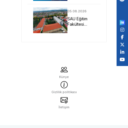
Yönelik Yeni
Po
Nesil Malzeme
05.08.2026
Projesine
by
SAU Eğitim
TÜBİTAK
Fakültesi
Desteği
Geleceğin
Öğretmenlerini
Bekliyor
Künye
Gizlilik politikası
İletişim