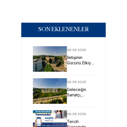
SON EKLENENLER
06.08.2026
İletişimin
Gücünü Etkiye
Dönüştüren
Profesyoneller
SAU’de
06.08.2026
Yetişiyor
Geleceğin
Sanatçı,
Tasarımcı ve
Mimarlarına
Güçlü Eğitim
06.08.2026
Fırsatı
Tercih
Sürecinde