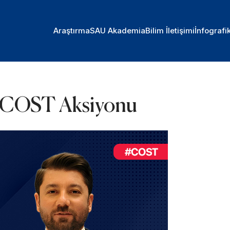
Araştırma
SAU Akademia
Bilim İletişimi
İnfografi
en COST Aksiyonu