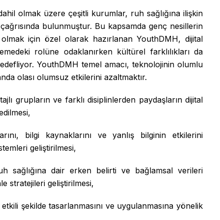
l olmak üzere çeşitli kurumlar, ruh sağlığına ilişkin
em çağrısında bulunmuştur. Bu kapsamda genç nesillerin
olmak için özel olarak hazırlanan YouthDMH, dijital
klemedeki rolüne odaklanırken kültürel farklılıkları da
 hedefliyor. YouthDMH temel amacı, teknolojinin olumlu
da olası olumsuz etkilerini azaltmaktır.
lı grupların ve farklı disiplinlerden paydaşların dijital
edilmesi,
nı, bilgi kaynaklarını ve yanlış bilginin etkilerini
temleri geliştirilmesi,
 ruh sağlığına dair erken belirti ve bağlamsal verileri
stratejileri geliştirilmesi,
in etkili şekilde tasarlanmasını ve uygulanmasına yönelik