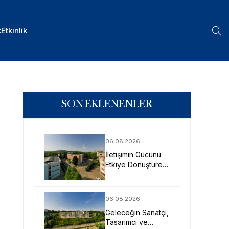
k
Etkinlik
SON EKLENENLER
06.08.2026
İletişimin Gücünü
Etkiye Dönüştüren
Profesyoneller
SAU’de Yetişiyor
06.08.2026
Geleceğin Sanatçı,
Tasarımcı ve