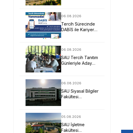
Mimarlarına Güçlü
Eğitim Fırsatı
06.08.2026
Tercih Sürecinde
DABİS ile Kariyer
Planlamasına Dijital
Destek
06.08.2026
SAU Tercih Tanıtım
Günleriyle Aday
Öğrencilerin
Geleceğine Işık
Tuttu
06.08.2026
SAU Siyasal Bilgiler
Fakültesi
Geleceğin
Liderlerini ve
Uzmanlarını
05.08.2026
Bekliyor
SAU İşletme
Fakültesi