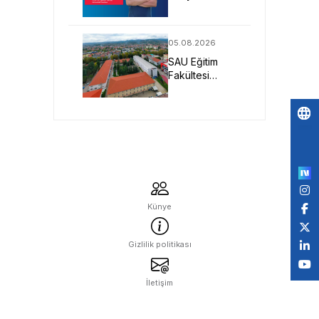
Sistemlerine
Yönelik Yeni
Nesil Malzeme
05.08.2026
Projesine
SAU Eğitim
TÜBİTAK
Fakültesi
Desteği
Geleceğin
Öğretmenlerini
Bekliyor
Po
by
Künye
Gizlilik politikası
İletişim