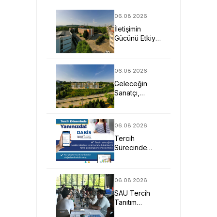
06.08.2026
İletişimin
Gücünü Etkiye
Dönüştüren
Profesyoneller
SAU’de
06.08.2026
Yetişiyor
Geleceğin
Sanatçı,
Tasarımcı ve
Mimarlarına
Güçlü Eğitim
06.08.2026
Fırsatı
Tercih
Sürecinde
DABİS ile
Kariyer
Planlamasına
06.08.2026
Dijital Destek
SAU Tercih
Tanıtım
Günleriyle