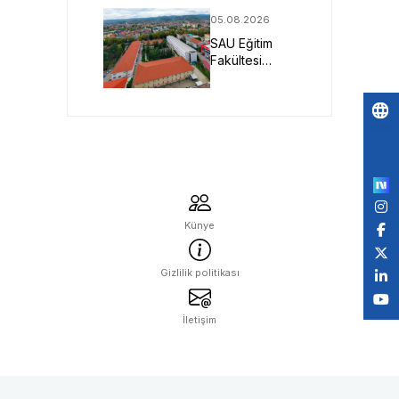
Nesil Malzeme
05.08.2026
Projesine
SAU Eğitim
TÜBİTAK
Fakültesi
Desteği
Geleceğin
Öğretmenlerini
Bekliyor
Po
by
Künye
Gizlilik politikası
İletişim