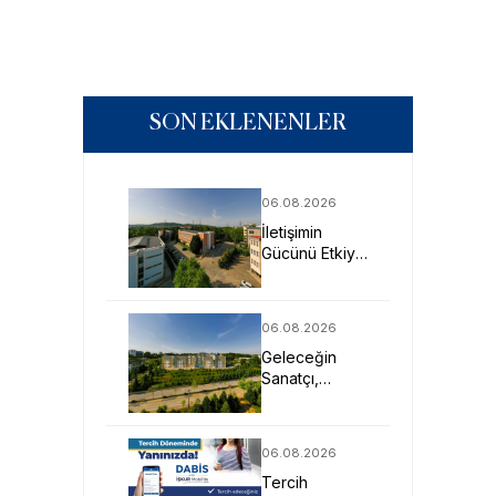
SON EKLENENLER
06.08.2026
İletişimin
Gücünü Etkiye
Dönüştüren
Profesyoneller
SAU’de
06.08.2026
Yetişiyor
Geleceğin
Sanatçı,
Tasarımcı ve
Mimarlarına
Güçlü Eğitim
06.08.2026
Fırsatı
Tercih