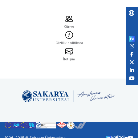
Po
Künye
by
Gizlilik politikası
İletişim
1996-2025 © Sakarya Üniversitesi