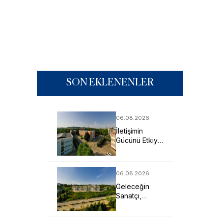
SON EKLENENLER
06.08.2026
İletişimin
Gücünü Etkiye
Dönüştüren
Profesyoneller
SAU’de
06.08.2026
Yetişiyor
Geleceğin
Sanatçı,
Tasarımcı ve
Mimarlarına