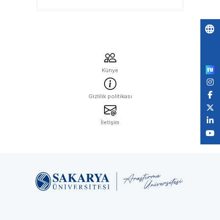
Bekliyor
Po
by
Künye
Gizlilik politikası
İletişim