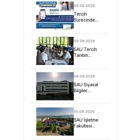
Güçlü Eğitim
06.08.2026
Fırsatı
Tercih
Sürecinde
DABİS ile
Kariyer
Planlamasına
06.08.2026
Dijital Destek
SAU Tercih
Tanıtım
Günleriyle
Aday
Öğrencilerin
06.08.2026
Geleceğine
SAU Siyasal
Işık Tuttu
Bilgiler
Fakültesi
Geleceğin
Liderlerini ve
05.08.2026
Uzmanlarını
SAU İşletme
Bekliyor
Fakültesi
Uygulamalı
Eğitimle İş