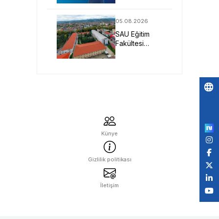
Yönelik Yeni
Nesil Malzeme
05.08.2026
Projesine
SAU Eğitim
TÜBİTAK
Fakültesi
Desteği
Geleceğin
Öğretmenlerini
Bekliyor
Po
by
Künye
Gizlilik politikası
İletişim