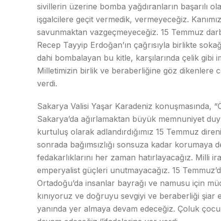
sivillerin üzerine bomba yağdıranların başarılı o
işgalcilere geçit vermedik, vermeyeceğiz. Kanımız
savunmaktan vazgeçmeyeceğiz. 15 Temmuz darbes
Recep Tayyip Erdoğan’ın çağrısıyla birlikte sokağ
dahi bombalayan bu kitle, karşılarında çelik gibi 
Milletimizin birlik ve beraberliğine göz dikenlere
verdi.
Sakarya Valisi Yaşar Karadeniz konuşmasında, “
Sakarya’da ağırlamaktan büyük memnuniyet duyuyo
kurtuluş olarak adlandırdığımız 15 Temmuz direnişi
sonrada bağımsızlığı sonsuza kadar korumaya d
fedakarlıklarını her zaman hatırlayacağız. Milli ir
emperyalist güçleri unutmayacağız. 15 Temmuz’d
Ortadoğu’da insanlar bayrağı ve namusu için müca
kınıyoruz ve doğruyu sevgiyi ve beraberliği şiar
yanında yer almaya devam edeceğiz. Çoluk çocuk