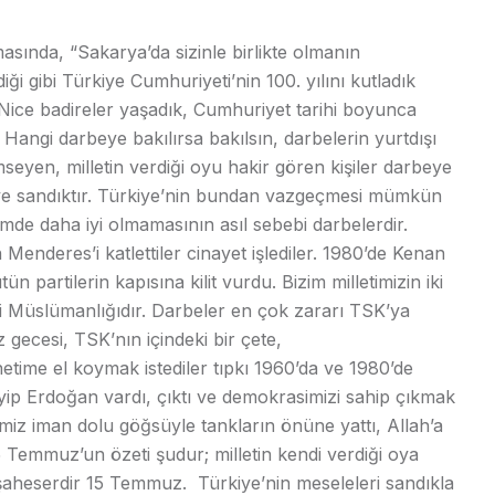
ında, “Sakarya’da sizinle birlikte olmanın
i gibi Türkiye Cumhuriyeti’nin 100. yılını kutladık
. Nice badireler yaşadık, Cumhuriyet tarihi boyunca
. Hangi darbeye bakılırsa bakılsın, darbelerin yurtdışı
seyen, milletin verdiği oyu hakir gören kişiler darbeye
ve sandıktır. Türkiye’nin bundan vazgeçmesi mümkün
imde daha iyi olmamasının asıl sebebi darbelerdir.
n Menderes’i katlettiler cinayet işlediler. 1980’de Kenan
n partilerin kapısına kilit vurdu. Bizim milletimizin iki
cisi Müslümanlığıdır. Darbeler en çok zararı TSK’ya
uz gecesi, TSK’nın içindeki bir çete,
ime el koymak istediler tıpkı 1960’da ve 1980’de
yyip Erdoğan vardı, çıktı ve demokrasimizi sahip çıkmak
timiz iman dolu göğsüyle tankların önüne yattı, Allah’a
Temmuz’un özeti şudur; milletin kendi verdiği oya
şaheserdir 15 Temmuz. Türkiye’nin meseleleri sandıkla