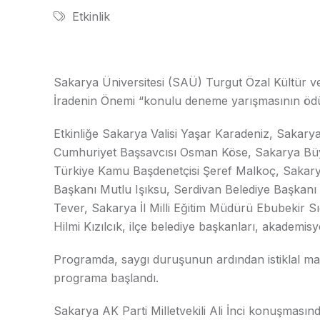
Etkinlik
Sakarya Üniversitesi (SAÜ) Turgut Özal Kültür ve
İradenin Önemi “konulu deneme yarışmasının ödül t
Etkinliğe Sakarya Valisi Yaşar Karadeniz, Sakary
Cumhuriyet Başsavcısı Osman Köse, Sakarya Büy
Türkiye Kamu Başdenetçisi Şeref Malkoç, Sakarya A
Başkanı Mutlu Işıksu, Serdivan Belediye Başkanı
Tever, Sakarya İl Milli Eğitim Müdürü Ebubekir S
Hilmi Kızılcık, ilçe belediye başkanları, akademisy
Programda, saygı duruşunun ardından istiklal mar
programa başlandı.
Sakarya AK Parti Milletvekili Ali İnci konuşmasınd