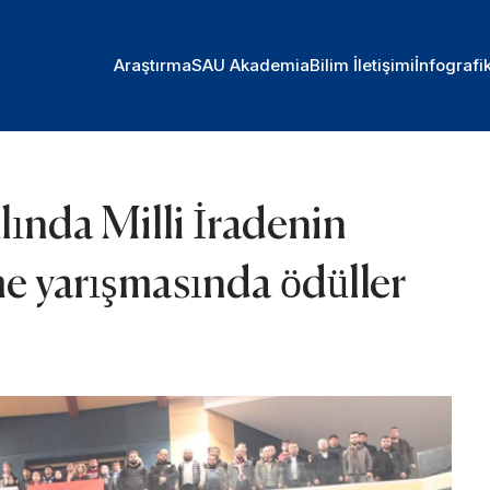
Araştırma
SAU Akademia
Bilim İletişimi
İnfografi
ında Milli İradenin
 yarışmasında ödüller