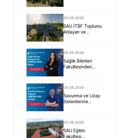
Uygulamalı Eğitimle
İş Dünyasına
Hazırlıyor
05.08.2026
SAU İTBF Toplumu
Anlayan ve
Değişime Yön
Veren Bireyler
Yetiştiriyor
05.08.2026
Sağlık Bilimleri
Fakültesinden
TÜBİTAK-3005
Projesi
05.08.2026
Savunma ve Uzay
Sistemlerine
Yönelik Yeni Nesil
Malzeme Projesine
TÜBİTAK Desteği
05.08.2026
SAU Eğitim
Fakültesi