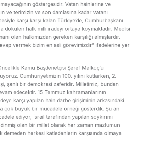
lamayacağının göstergesidir. Vatan hainlerine ve
ın ve terimizin ve son damlasına kadar vatanı
iyle karşı karşı kalan Türkiye’de, Cumhurbaşkanı
a dökülen halk milli iradeyi ortaya koymaktadır. Meclisi
imanı olan halkımızdan gereken karşılığı almışlardır.
 cevap vermek bizim en asli görevimizdir” ifadelerine yer
Öncelikle Kamu Başdenetçisi Şeref Malkoç’u
ruz. Cumhuriyetimizin 100. yılını kutlarken, 2.
, şanlı bir demokrasi zaferidir. Milletimiz, bundan
evam edecektir. 15 Temmuz kahramanlarının
adeye karşı yapılan hain darbe girişiminin arkasındaki
a çok büyük bir mücadele örneği gösterdik. Şu an
dele ediyor, İsrail tarafından yapılan soykırımı
 edinmiş olan bir millet olarak her zaman mazlumun
 demeden herkesi katledenlerin karşısında olmaya