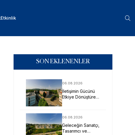
k
Etkinlik
SON EKLENENLER
06.08.2026
İletişimin Gücünü
Etkiye Dönüştüren
Profesyoneller
SAU’de Yetişiyor
06.08.2026
Geleceğin Sanatçı,
Tasarımcı ve