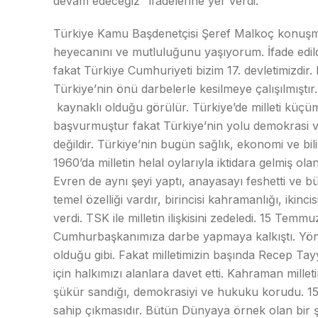
devam edeceğiz ‘’ifadelerine yer verdi.
Türkiye Kamu Başdenetçisi Şeref Malkoç konuşmas
heyecanını ve mutluluğunu yaşıyorum. İfade edildiğ
fakat Türkiye Cumhuriyeti bizim 17. devletimizdir
Türkiye’nin önü darbelerle kesilmeye çalışılmıştır
kaynaklı olduğu görülür. Türkiye’de milleti küçüm
başvurmuştur fakat Türkiye’nin yolu demokrasi 
değildir. Türkiye’nin bugün sağlık, ekonomi ve bil
1960’da milletin helal oylarıyla iktidara gelmiş ola
Evren de aynı şeyi yaptı, anayasayı feshetti ve bütü
temel özelliği vardır, birincisi kahramanlığı, ikin
verdi. TSK ile milletin ilişkisini zedeledi. 15 Temm
Cumhurbaşkanımıza darbe yapmaya kalkıştı. Yönet
olduğu gibi. Fakat milletimizin başında Recep Ta
için halkımızı alanlara davet etti. Kahraman mille
şükür sandığı, demokrasiyi ve hukuku korudu. 15 
sahip çıkmasıdır. Bütün Dünyaya örnek olan bir 