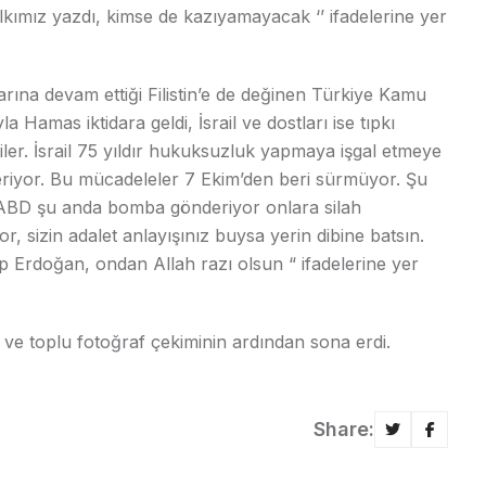
ımız yazdı, kimse de kazıyamayacak ‘’ ifadelerine yer
larına devam ettiği Filistin’e de değinen Türkiye Kamu
a Hamas iktidara geldi, İsrail ve dostları ise tıpkı
ttiler. İsrail 75 yıldır hukuksuzluk yapmaya işgal etmeye
 veriyor. Bu mücadeleler 7 Ekim’den beri sürmüyor. Şu
 ABD şu anda bomba gönderiyor onlara silah
r, sizin adalet anlayışınız buysa yerin dibine batsın.
p Erdoğan, ondan Allah razı olsun “ ifadelerine yer
ve toplu fotoğraf çekiminin ardından sona erdi.
Share: