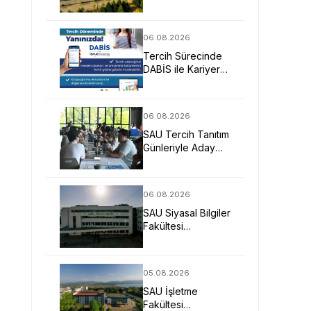
Mimarlarına Güçlü
Eğitim Fırsatı
06.08.2026
Tercih Sürecinde
DABİS ile Kariyer
Planlamasına Dijital
Destek
06.08.2026
SAU Tercih Tanıtım
Günleriyle Aday
Öğrencilerin
Geleceğine Işık
Tuttu
06.08.2026
SAU Siyasal Bilgiler
Fakültesi
Geleceğin
Liderlerini ve
Uzmanlarını
05.08.2026
Bekliyor
SAU İşletme
Fakültesi