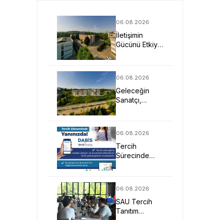
06.08.2026
İletişimin
Gücünü Etkiye
Dönüştüren
Profesyoneller
SAU’de
06.08.2026
Yetişiyor
Geleceğin
Sanatçı,
Tasarımcı ve
Mimarlarına
Güçlü Eğitim
06.08.2026
Fırsatı
Tercih
Sürecinde
DABİS ile
Kariyer
Planlamasına
06.08.2026
Dijital Destek
SAU Tercih
Tanıtım