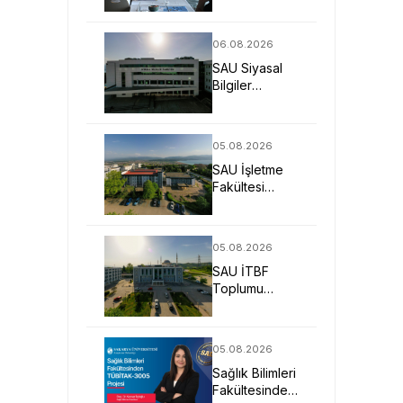
Günleriyle
Aday
Öğrencilerin
06.08.2026
Geleceğine
SAU Siyasal
Işık Tuttu
Bilgiler
Fakültesi
Geleceğin
Liderlerini ve
05.08.2026
Uzmanlarını
SAU İşletme
Bekliyor
Fakültesi
Uygulamalı
Eğitimle İş
Dünyasına
05.08.2026
Hazırlıyor
SAU İTBF
Toplumu
Anlayan ve
Değişime Yön
Veren Bireyler
05.08.2026
Yetiştiriyor
Sağlık Bilimleri
Fakültesinden