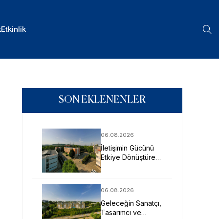
k
Etkinlik
SON EKLENENLER
06.08.2026
İletişimin Gücünü
Etkiye Dönüştüren
Profesyoneller
SAU’de Yetişiyor
06.08.2026
Geleceğin Sanatçı,
Tasarımcı ve