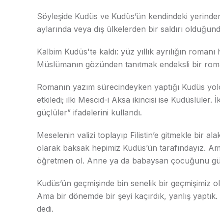
Söyleşide Kudüs ve Kudüs’ün kendindeki yerind
aylarında veya dış ülkelerden bir saldırı olduğun
Kalbim Kudüs'te kaldı: yüz yıllık ayrılığın roman
Müslümanın gözünden tanıtmak endeksli bir roma
Romanın yazım sürecindeyken yaptığı Kudüs yolc
etkiledi; ilki Mescid-i Aksa ikincisi ise Kudüslüler. 
güçlüler” ifadelerini kullandı.
Meselenin valizi toplayıp Filistin’e gitmekle bir 
olarak baksak hepimiz Kudüs’ün tarafındayız. Am
öğretmen ol. Anne ya da babaysan çocuğunu güzel
Kudüs’ün geçmişinde bin senelik bir geçmişimiz ol
Ama bir dönemde bir şeyi kaçırdık, yanlış yaptık
dedi.