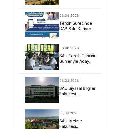
Mimarlarına Güçlü
Eğitim Fırsatı
06.08.2026
Tercih Sürecinde
DABİS ile Kariyer
Planlamasına Dijital
Destek
06.08.2026
SAU Tercih Tanıtım
Günleriyle Aday
Öğrencilerin
Geleceğine Işık
Tuttu
06.08.2026
SAU Siyasal Bilgiler
Fakültesi
Geleceğin
Liderlerini ve
Uzmanlarını
05.08.2026
Bekliyor
SAU İşletme
Fakültesi