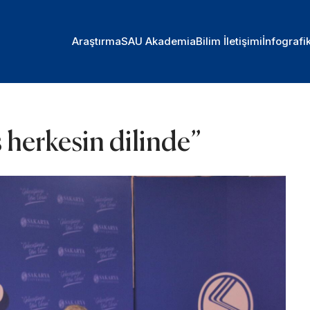
Araştırma
SAU Akademia
Bilim İletişimi
İnfografi
herkesin dilinde”