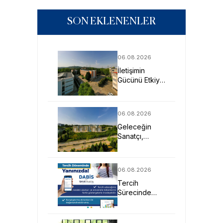
SON EKLENENLER
06.08.2026
İletişimin
Gücünü Etkiye
Dönüştüren
Profesyoneller
SAU’de
06.08.2026
Yetişiyor
Geleceğin
Sanatçı,
Tasarımcı ve
Mimarlarına
Güçlü Eğitim
06.08.2026
Fırsatı
Tercih
Sürecinde
DABİS ile
Kariyer
Planlamasına