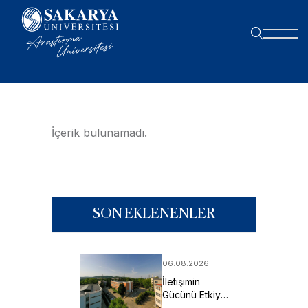
İçerik bulunamadı.
SON EKLENENLER
06.08.2026
İletişimin
Gücünü Etkiye
Dönüştüren