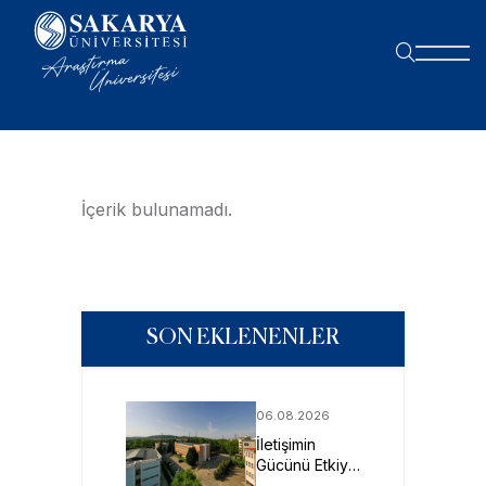
İçerik bulunamadı.
SON EKLENENLER
06.08.2026
İletişimin
Gücünü Etkiye
Dönüştüren